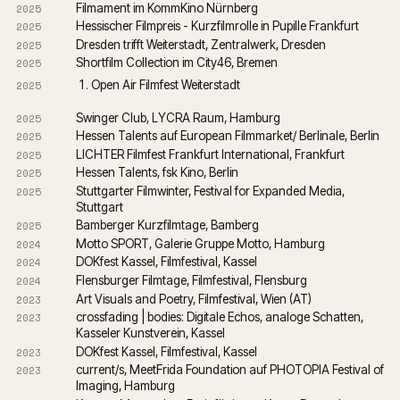
Filmament im KommKino Nürnberg
2025
Hessischer Filmpreis - Kurzfilmrolle in Pupille Frankfurt
2025
Dresden trifft Weiterstadt, Zentralwerk, Dresden
2025
Shortfilm Collection im City46, Bremen
2025
Open Air Filmfest Weiterstadt
2025
Swinger Club, LYCRA Raum, Hamburg
2025
Hessen Talents auf European Filmmarket/ Berlinale, Berlin
2025
LICHTER Filmfest Frankfurt International, Frankfurt
2025
Hessen Talents, fsk Kino, Berlin
2025
Stuttgarter Filmwinter, Festival for Expanded Media, 
2025
Stuttgart
Bamberger Kurzfilmtage, Bamberg
2025
Motto SPORT, Galerie Gruppe Motto, Hamburg
2024
DOKfest Kassel, Filmfestival, Kassel
2024
Flensburger Filmtage, Filmfestival, Flensburg
2024
Art Visuals and Poetry, Filmfestival, Wien (AT)
2023
crossfading | bodies: Digitale Echos, analoge Schatten, 
2023
Kasseler Kunstverein, Kassel
DOKfest Kassel, Filmfestival, Kassel
2023
current/s, MeetFrida Foundation auf PHOTOPIA Festival of 
2023
Imaging, Hamburg