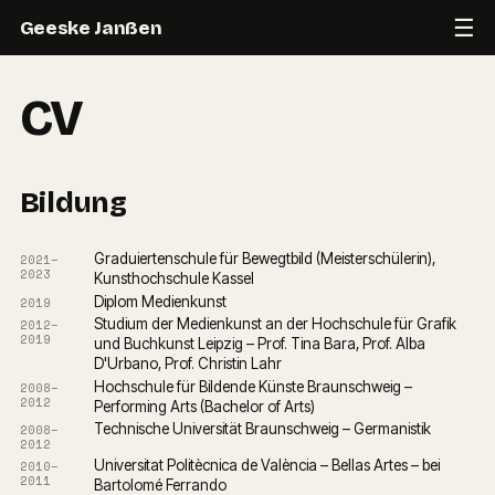
☰
Geeske Janßen
CV
Bildung
Graduiertenschule für Bewegtbild (Meisterschülerin), 
2021–
2023
Kunsthochschule Kassel
Diplom Medienkunst
2019
Studium der Medienkunst an der Hochschule für Grafik 
2012–
2019
und Buchkunst Leipzig – Prof. Tina Bara, Prof. Alba 
D'Urbano, Prof. Christin Lahr
Hochschule für Bildende Künste Braunschweig – 
2008–
2012
Performing Arts (Bachelor of Arts)
Technische Universität Braunschweig – Germanistik
2008–
2012
Universitat Politècnica de València – Bellas Artes – bei 
2010–
2011
Bartolomé Ferrando