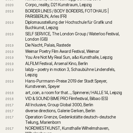
Corpo_reality, D21 Kunstraum, Leipzig
2020
BORDER LINES / BODY BORDERS, FOTOHAUS | 
2019
PARISBERLIN, Arles (FR)
Diplomausstellung der Hochschule für Grafik und 
2019
Buchkunst, Leipzig
SELF SERVICE, The London Group / Waterloo Festival, 
2019
London (GB)
Die Nacht, Palais, Rastede
2019
Weimar Poetry Film Award Festival, Weimar
2019
You Are Not My Real Sun, a&o Kunsthalle, Leipzig
2019
ALFILM Festival, Arsenal Kino, Berlin
2019
lab/p – poetry in motion 3, Schaubühne Lindensfels, 
2019
Leipzig
Hans-Purrmann-Preise 2019 der Stadt Speyer, 
2019
Kunstverein, Speyer
art_coin, a room for that..., Spinnerei / HALLE 14, Leipzig
2018
VID & SOUND BIME PRO Filmfestival, Bilbao (ES)
2018
All Inclusive, Group Global 3000, Berlin
2017
diverse directions, Galerie Gerken, Berlin
2017
Operation Grenze, Gedenkstätte deutsch-deutsche 
2017
Teilung, Marienborn
NORDWESTKUNST, Kunsthalle Wilhelmshaven, 
2017