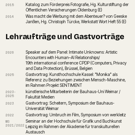
Katalog zum Förderpreis Fotografie, Hg. Kulturstiftung der 
2015
Öffentlichen Versicherungen Oldenburg (E)
Was macht die Werbung mit dem Abenteuer? von Geeske 
2014
Janßen, Hg. Christoph Türcke, Werkstatt Wort Heft 55 (E)
Lehraufträge und Gastvorträge
Speaker auf dem Panel: Intimate Unknowns: Artistic 
2026
Encounters with Human–AI Relationships/
19th international conference CPDP (Computers, Privacy 
and Data Protection), Brüssel, Belgien
Gastvortrag: Kunsthochschule Kassel: "Monika" als 
2025
Referenz zu Beziehungen zwischen Mensch-Maschine,
im Rahmen Projekt SENTIMENT
künstlerische Mitarbeiterin der Bauhaus-Uni Weimar / 
2023-
2025
Fakultät Medien
Gastvortrag: Scheitern, Symposium der Bauhaus-
2023
Universität Weimar
Gastvortrag: Umbruch im Film, Symposium von werkleitz
2022
Seminar an der Hochschule für Grafik und Buchkunst 
WS
2021/2022
Leipzig im Rahmen der Akademie für transkulturellen 
Austausch