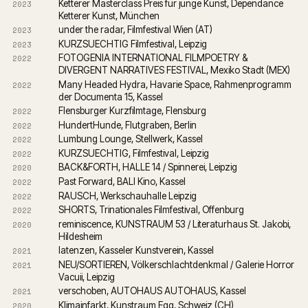
Ketterer Masterclass Preis für junge Kunst, Dependance 
2023
Ketterer Kunst, München
under the radar, Filmfestival Wien (AT)
2023
KURZSUECHTIG Filmfestival, Leipzig
2023
FOTOGENIA INTERNATIONAL FILMPOETRY & 
2022
DIVERGENT NARRATIVES FESTIVAL, Mexiko Stadt (MEX)
Many Headed Hydra, Havarie Space, Rahmenprogramm 
2022
der Documenta 15, Kassel
Flensburger Kurzfilmtage, Flensburg
2022
HundertHunde, Flutgraben, Berlin
2022
Lumbung Lounge, Stellwerk, Kassel
2022
KURZSUECHTIG, Filmfestival, Leipzig
2022
BACK&FORTH, HALLE 14 / Spinnerei, Leipzig
2020
Past Forward, BALI Kino, Kassel
2022
RAUSCH, Werkschauhalle Leipzig
2022
SHORTS, Trinationales Filmfestival, Offenburg
2022
reminiscence, KUNSTRAUM 53 / Literaturhaus St. Jakobi, 
2020
Hildesheim
latenzen, Kasseler Kunstverein, Kassel
2021
NEU/SORTIEREN, Völkerschlachtdenkmal / Galerie Horror 
2021
Vacuii, Leipzig
verschoben, AUTOHAUS AUTOHAUS, Kassel
2021
Klimainfarkt, Kunstraum Egg, Schweiz (CH)
2020