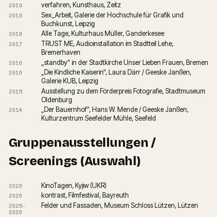
verfahren, Kunsthaus, Zeitz
2019
Sex_Arbeit, Galerie der Hochschule für Grafik und 
2019
Buchkunst, Leipzig
Alle Tage, Kulturhaus Müller, Ganderkesee
2018
TRUST ME, Audioinstallation im Stadtteil Lehe, 
2017
Bremerhaven
„standby“ in der Stadtkirche Unser Lieben Frauen, Bremen
2016
„Die Kindliche Kaiserin“, Laura Därr / Geeske Janßen, 
2016
Galerie KUB, Leipzig
Ausstellung zu dem Förderpreis Fotografie, Stadtmuseum 
2015
Oldenburg
„Der Bauernhof“, Hans W. Mende / Geeske Janßen, 
2014
Kulturzentrum Seefelder Mühle, Seefeld
Gruppenausstellungen /
Screenings (Auswahl)
KinoTagen, Kyjiw (UKR)
2026
kontrast, Filmfestival, Bayreuth
2026
Felder und Fassaden, Museum Schloss Lützen, Lützen
2025-
2026