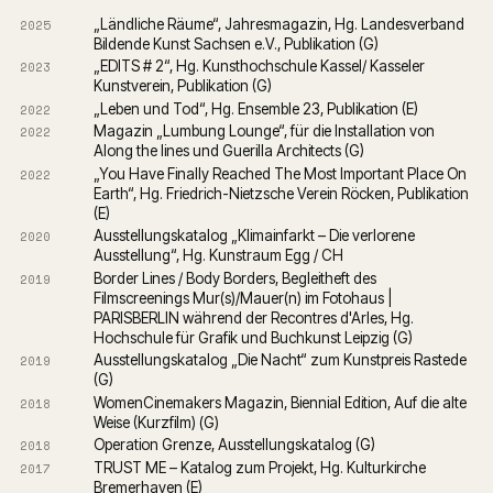
„Ländliche Räume“, Jahresmagazin, Hg. Landesverband 
2025
Bildende Kunst Sachsen e.V., Publikation (G)
„EDITS # 2“, Hg. Kunsthochschule Kassel/ Kasseler 
2023
Kunstverein, Publikation (G)
„Leben und Tod“, Hg. Ensemble 23, Publikation (E)
2022
Magazin „Lumbung Lounge“, für die Installation von 
2022
Along the lines und Guerilla Architects (G)
„You Have Finally Reached The Most Important Place On 
2022
Earth“, Hg. Friedrich-Nietzsche Verein Röcken, Publikation 
(E)
Ausstellungskatalog „Klimainfarkt – Die verlorene 
2020
Ausstellung“, Hg. Kunstraum Egg / CH
Border Lines / Body Borders, Begleitheft des 
2019
Filmscreenings Mur(s)/Mauer(n) im Fotohaus | 
PARISBERLIN während der Recontres d'Arles, Hg. 
Hochschule für Grafik und Buchkunst Leipzig (G)
Ausstellungskatalog „Die Nacht“ zum Kunstpreis Rastede 
2019
(G)
WomenCinemakers Magazin, Biennial Edition, Auf die alte 
2018
Weise (Kurzfilm) (G)
Operation Grenze, Ausstellungskatalog (G)
2018
TRUST ME – Katalog zum Projekt, Hg. Kulturkirche 
2017
Bremerhaven (E)