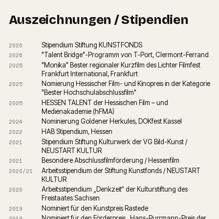
Auszeichnungen / Stipendien
Stipendium Stiftung KUNSTFONDS
2026
"Talent Bridge"-Programm von T-Port, Clermont-Ferrand
2026
"Monika" Bester regionaler Kurzfilm des Lichter Filmfest 
2025
Frankfurt International, Frankfurt
Nomierung Hessischer Film- und Kinopreis in der Kategorie 
2025
"Bester Hochschulabschlussfilm"
HESSEN TALENT der Hessischen Film – und 
2025
Medienakademie (hFMA)
Nominierung Goldener Herkules, DOKfest Kassel
2024
HAB Stipendium, Hessen
2022
Stipendium Stiftung Kulturwerk der VG Bild-Kunst / 
2021
NEUSTART KULTUR
Besondere Abschlussfilmförderung / Hessenfilm
2021
Arbeitsstipendium der Stiftung Kunstfonds / NEUSTART 
2020/21
KULTUR
Arbeitsstipendium „Denkzeit“ der Kulturstiftung des 
2020
Freistaates Sachsen
Nominiert für den Kunstpreis Rastede
2019
Nominiert für den Förderpreis „Hans-Purrmann-Preis der 
2019