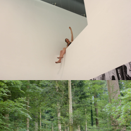
watch me
childhood