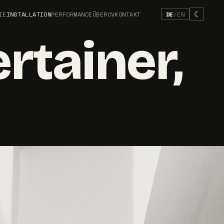
☾
IE
INSTALLATION
PERFORMANCE
ÜBER
CV
KONTAKT
DE
/
EN
rtainer,