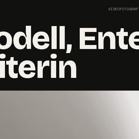
VIDEO
FOTOGRAF
ell, Ente
terin