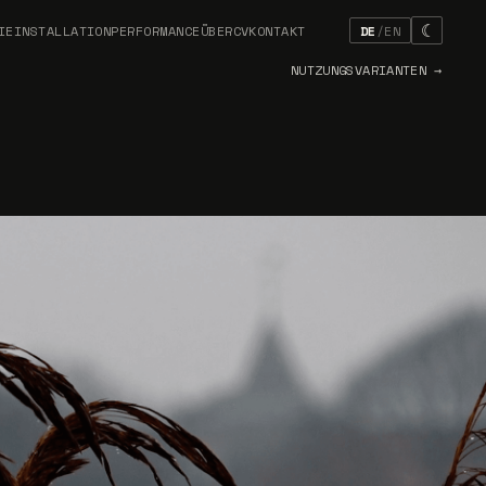
☾
IE
INSTALLATION
PERFORMANCE
ÜBER
CV
KONTAKT
DE
/
EN
NUTZUNGSVARIANTEN
→