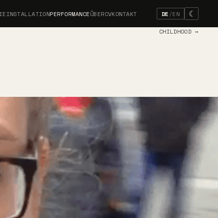
☾
IE
INSTALLATION
PERFORMANCE
ÜBER
CV
KONTAKT
DE
/
EN
CHILDHOOD
→